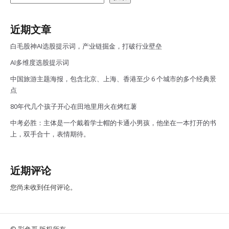
近期文章
白毛股神AI选股提示词，产业链掘金，打破行业壁垒
AI多维度选股提示词
中国旅游主题海报，包含北京、上海、香港至少 6 个城市的多个经典景
点
80年代几个孩子开心在田地里用火在烤红薯
中考必胜：主体是一个戴着学士帽的卡通小男孩，他坐在一本打开的书
上，双手合十，表情期待。
近期评论
您尚未收到任何评论。
© 彩色哥 版权所有