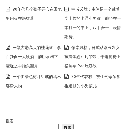
80年代几个孩子开心在田地
中考必胜：主体是一个戴着
里用火在烤红薯
学士帽的卡通小男孩，他坐在一
本打开的书上，双手合十，表情
期待。
一颗古老高大的桂花树，李
像素风格，日式动漫长发女
白独自一人饮酒，醉卧在树下，
孩着黑色kitty吊带，于电竞椅上
朦胧之中抬头望月
横屏拿iPad玩游戏
一个由绿色树叶组成的武术
80年代农村，被生气母亲拿
姿势人物
棍追赶的小男孩儿
搜索
搜索