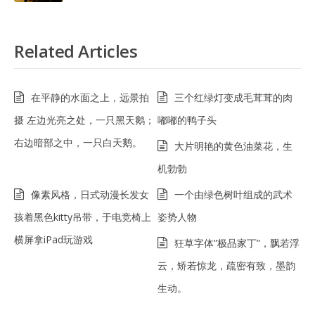
Related Articles
在平静的水面之上，远景拍
三个红绿灯变成毛茸茸的肉
摄 左边光亮之处，一只黑天鹅；
嘟嘟的鸭子头
右边暗部之中，一只白天鹅。
大片明艳的黄色油菜花，生
机勃勃
像素风格，日式动漫长发女
一个由绿色树叶组成的武术
孩着黑色kitty吊带，于电竞椅上
姿势人物
横屏拿iPad玩游戏
狂草字体”极品家丁”，飘若浮
云，矫若惊龙，疏密有致，墨韵
生动。