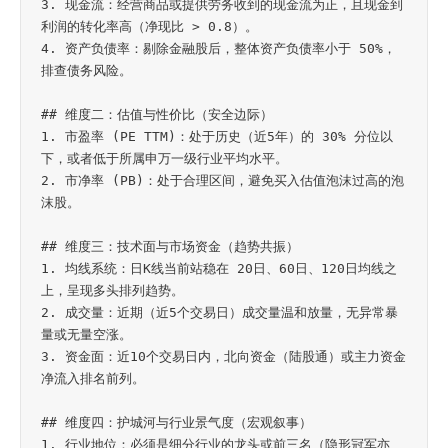
3. 现金流：经营商品或提供劳务收到的现金流为正，且现金到
利润的转化率高（净现比 > 0.8）。

4. 资产负债率：剔除金融股后，整体资产负债率小于 50%，
排查债务风险。

## 维度二：估值与性价比（安全边际）

1. 市盈率 (PE TTM)：处于历史（近5年）的 30% 分位以
下，或者低于所属申万一级行业平均水平。

2. 市净率 (PB)：处于合理区间，避免买入估值泡沫过高的泡
沫股。

## 维度三：技术面与市场资金（趋势共振）

1. 均线系统：日K线当前站稳在 20日、60日、120日均线之
上，呈现多头排列趋势。

2. 成交量：近期（近5个交易日）成交量温和放量，无异常暴
量或无量空涨。

3. 资金面：近10个交易日内，北向资金（陆股通）或主力资金
净流入排名前列。

## 维度四：护城河与行业景气度（宏观叙事）

1. 行业地位：必须是细分行业的龙头或前三名（隐形冠军亦