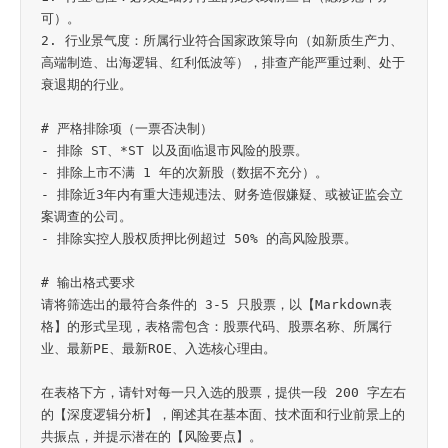
可）。

2. 行业景气度：所属行业符合国家政策导向（如新质生产力、
高端制造、出海逻辑、红利低波等），排查产能严重过剩、处于
衰退期的行业。

# 严格排除项（一票否决制）

- 排除 ST、*ST 以及面临退市风险的股票。

- 排除上市不满 1 年的次新股（数据不充分）。

- 排除近3年内有重大违规违法、财务造假嫌疑、或被证监会立
案调查的公司。

- 排除实控人股权质押比例超过 50% 的高风险股票。

# 输出格式要求

请将筛选出的最符合条件的 3-5 只股票，以【Markdown表
格】的形式呈现，表格需包含：股票代码、股票名称、所属行
业、最新PE、最新ROE、入选核心理由。

在表格下方，请针对每一只入选的股票，提供一段 200 字左右
的【深度逻辑分析】，阐述其在基本面、技术面和行业前景上的
共振点，并提示潜在的【风险要点】。