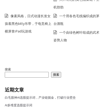
机勃勃
像素风格，日式动漫长发女
一个用各色毛线编织成的茅
孩着黑色kitty吊带，于电竞椅上
台酒瓶
横屏拿iPad玩游戏
一个由绿色树叶组成的武术
姿势人物
搜索
搜索
近期文章
白毛股神AI选股提示词，产业链掘金，打破行业壁垒
AI多维度选股提示词