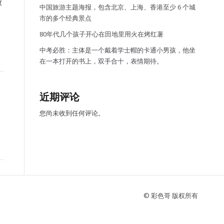
放
中国旅游主题海报，包含北京、上海、香港至少 6 个城
市的多个经典景点
80年代几个孩子开心在田地里用火在烤红薯
中考必胜：主体是一个戴着学士帽的卡通小男孩，他坐
在一本打开的书上，双手合十，表情期待。
近期评论
您尚未收到任何评论。
© 彩色哥 版权所有