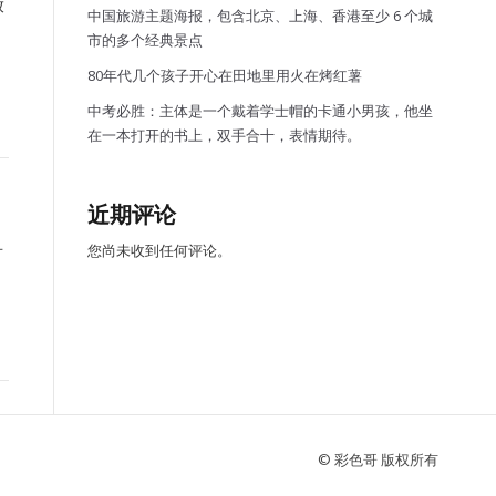
放
中国旅游主题海报，包含北京、上海、香港至少 6 个城
市的多个经典景点
80年代几个孩子开心在田地里用火在烤红薯
中考必胜：主体是一个戴着学士帽的卡通小男孩，他坐
在一本打开的书上，双手合十，表情期待。
近期评论
您尚未收到任何评论。
有
© 彩色哥 版权所有