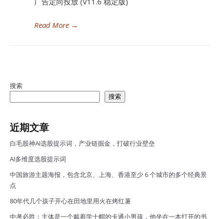
广告定向投放 (V11.6 稳定版)
Read More
→
搜索
搜索
近期文章
白毛股神AI选股提示词，产业链掘金，打破行业壁垒
AI多维度选股提示词
中国旅游主题海报，包含北京、上海、香港至少 6 个城市的多个经典景
点
80年代几个孩子开心在田地里用火在烤红薯
中考必胜：主体是一个戴着学士帽的卡通小男孩，他坐在一本打开的书