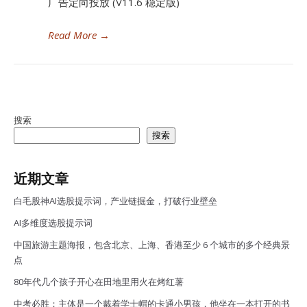
广告定向投放 (V11.6 稳定版)
Read More
→
搜索
搜索
近期文章
白毛股神AI选股提示词，产业链掘金，打破行业壁垒
AI多维度选股提示词
中国旅游主题海报，包含北京、上海、香港至少 6 个城市的多个经典景
点
80年代几个孩子开心在田地里用火在烤红薯
中考必胜：主体是一个戴着学士帽的卡通小男孩，他坐在一本打开的书